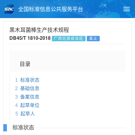
全国标准信息公共服务平台
Togg
navi
首页
地方标准
标准查询
黑木耳菌棒生产技术规程
DB45/T 1810-2018
广西壮族自治区
废止
月报查询
标准公告查询
帮助中心
目录
1
标准状态
2
基础信息
3
备案信息
4
起草单位
5
起草人
标准状态