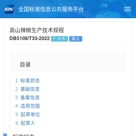
全国标准信息公共服务平台
Togg
navi
首页
地方标准
标准查询
高山辣椒生产技术规程
DB5108/T33-2022
广元市
废止
月报查询
标准公告查询
帮助中心
目录
1
标准状态
2
基础信息
3
备案信息
4
适用范围
5
起草单位
6
起草人