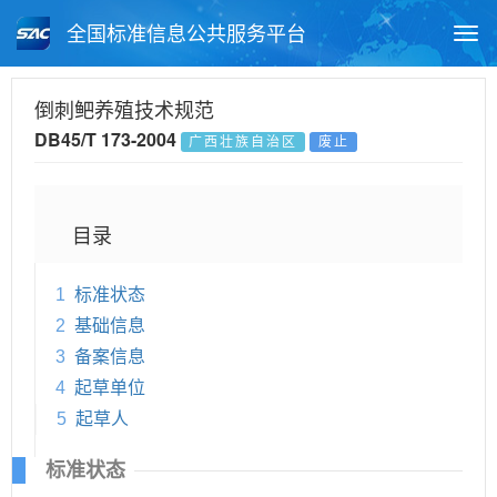
全国标准信息公共服务平台
Togg
navi
首页
地方标准
标准查询
倒刺鲃养殖技术规范
DB45/T 173-2004
广西壮族自治区
废止
月报查询
标准公告查询
帮助中心
目录
1
标准状态
2
基础信息
3
备案信息
4
起草单位
5
起草人
标准状态