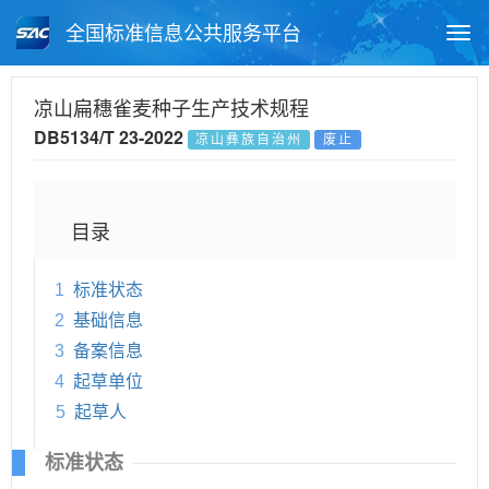
全国标准信息公共服务平台
Togg
navi
首页
地方标准
标准查询
凉山扁穗雀麦种子生产技术规程
DB5134/T 23-2022
凉山彝族自治州
废止
月报查询
标准公告查询
帮助中心
目录
1
标准状态
2
基础信息
3
备案信息
4
起草单位
5
起草人
标准状态