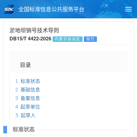
全国标准信息公共服务平台
Togg
navi
首页
地方标准
标准查询
淤地坝销号技术导则
DB15/T 4422-2026
内蒙古自治区
现行
月报查询
标准公告查询
帮助中心
目录
1
标准状态
2
基础信息
3
备案信息
4
起草单位
5
起草人
标准状态