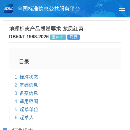
全国标准信息公共服务平台
Togg
navi
首页
地方标准
标准查询
地理标志产品质量要求 龙凤红苕
DB50/T 1988-2026
重庆市
现行
月报查询
标准公告查询
帮助中心
目录
1
标准状态
2
基础信息
3
备案信息
4
适用范围
5
起草单位
6
起草人