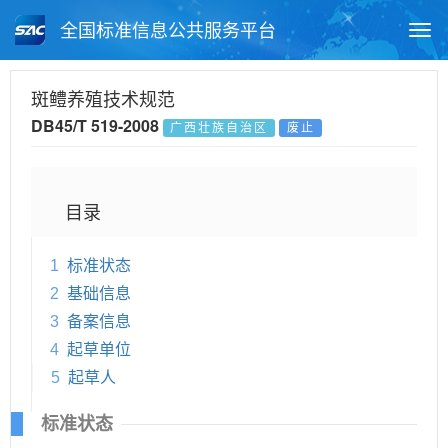
全国标准信息公共服务平台
Togg
navi
首页
地方标准
标准查询
斑鳢养殖技术规范
DB45/T 519-2008
广西壮族自治区
废止
月报查询
标准公告查询
帮助中心
目录
1
标准状态
2
基础信息
3
备案信息
4
起草单位
5
起草人
标准状态